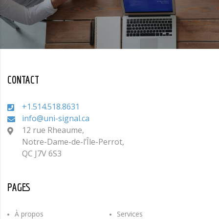
CONTACT
+1.514.518.8631
info@uni-signal.ca
12 rue Rheaume,
Notre-Dame-de-l’Île-Perrot,
QC J7V 6S3
PAGES
À propos
Services